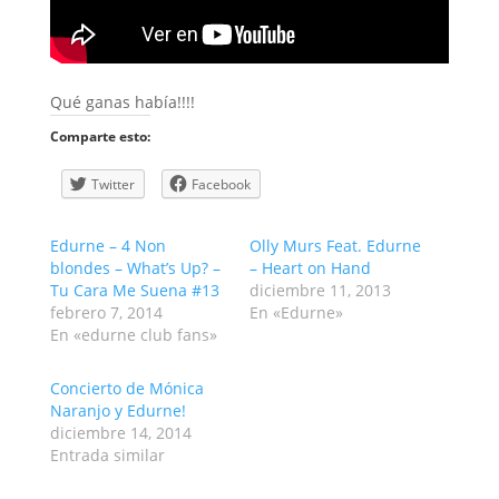
Qué ganas había!!!!
Comparte esto:
Twitter
Facebook
Edurne – 4 Non
Olly Murs Feat. Edurne
blondes – What’s Up? –
– Heart on Hand
Tu Cara Me Suena #13
diciembre 11, 2013
febrero 7, 2014
En «Edurne»
En «edurne club fans»
Concierto de Mónica
Naranjo y Edurne!
diciembre 14, 2014
Entrada similar