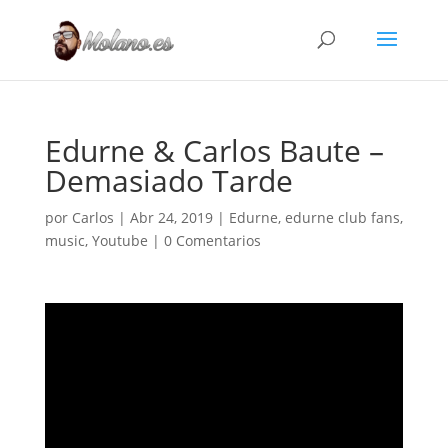
Edurne & Carlos Baute –
Demasiado Tarde
por
Carlos
|
Abr 24, 2019
|
Edurne
,
edurne club fans
,
music
,
Youtube
|
0 Comentarios